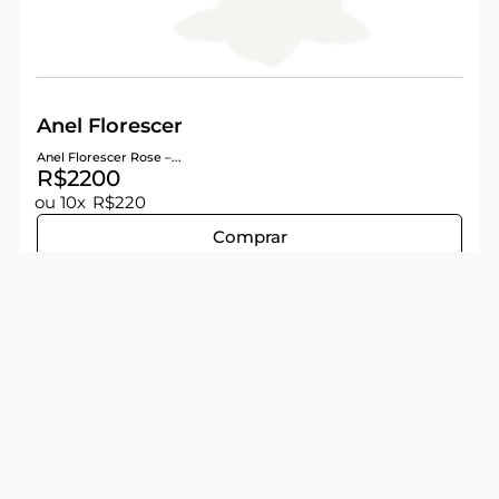
Anel Florescer
Anel Florescer Rose –...
R$2200
ou 10x
R$220
Comprar
NOSSOS CONTATOS
Escritório:
Av Brig. Faria Lima, 1811 - 11° Andar, Conj 1125 - Jardim
Paulista, SP - 01452-001
atendimento@thiagopessoa.com