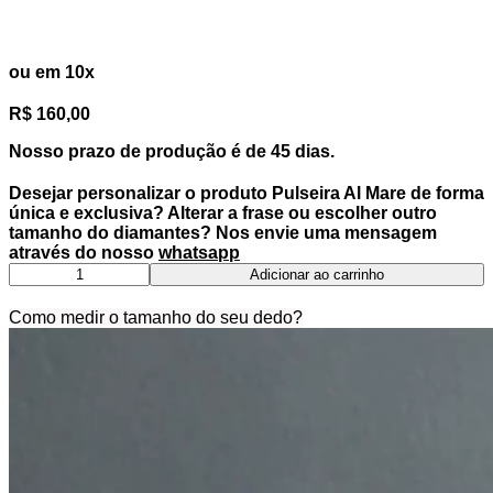
R$ 1.600,00
ou em 10x
R$ 160,00
Nosso prazo de produção é de 45 dias.
Desejar personalizar o produto
Pulseira Al Mare
de forma
única e exclusiva? Alterar a frase ou escolher outro
tamanho do diamantes? Nos envie uma mensagem
através do nosso
whatsapp
Pulseira
Adicionar ao carrinho
Al
Mare
Como medir o tamanho do seu dedo?
quantidade