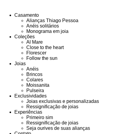
Casamento
Alianças Thiago Pessoa
Anéis solitários
Monograma em joia
Coleções
Al Mare
Close to the heart
Florescer
Follow the sun
Joias
Anéis
Brincos
Colares
Moissanita
Pulseira
Exclusividades
Joias exclusivas e personalizadas
Ressignificação de joias
Experiências
Primeiro sim
Ressignificação de joias
Seja ourives de suas alianças
Contato