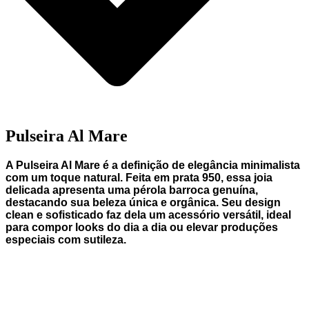
Pulseira Al Mare
A
Pulseira Al Mare
é a definição de elegância minimalista
com um toque natural. Feita em
prata
950
, essa joia
delicada apresenta uma
pérola barroca
genuína,
destacando sua beleza única e orgânica. Seu design
clean e sofisticado faz dela um acessório versátil, ideal
para compor looks do dia a dia ou elevar produções
especiais com sutileza.
Frete grátis para todo o Brasil
R$ 1.600,00