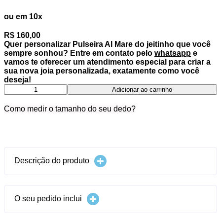
ou em 10x
R$ 160,00
Quer personalizar
Pulseira Al Mare
do jeitinho que você
sempre sonhou? Entre em contato pelo
whatsapp
e
vamos te oferecer um atendimento especial para criar a
sua nova joia personalizada, exatamente como você
deseja!
Pulseira
Adicionar ao carrinho
Al
Mare
Como medir o tamanho do seu dedo?
quantidade
Informações
Descrição do produto
O seu pedido inclui