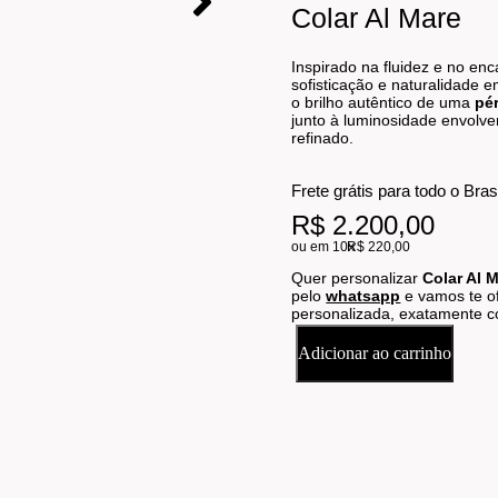
Colar Al Mare
Inspirado na fluidez e no en
sofisticação e naturalidade 
o brilho autêntico de uma
pé
junto à luminosidade envolv
refinado.
Frete grátis para todo o Bras
R$ 2.200,00
ou em 10x
R$ 220,00
Quer personalizar
Colar Al 
pelo
whatsapp
e vamos te of
personalizada, exatamente c
Adicionar ao carrinho