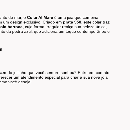
canto do mar, o
Colar Al Mare
é uma joia que combina
em um design exclusivo. Criado em
prata 950
, este colar traz
rola barroca
, cuja forma irregular realça sua beleza única,
ente da pedra azul, que adiciona um toque contemporâneo e
il
Mare
do jeitinho que você sempre sonhou? Entre em contato
erecer um atendimento especial para criar a sua nova joia
omo você deseja!