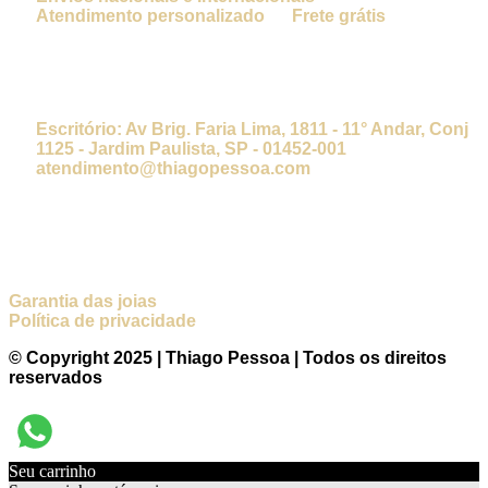
Atendimento personalizado
Frete grátis
NOSSOS CONTATOS
Escritório:
Av Brig. Faria Lima, 1811 - 11° Andar, Conj
1125 - Jardim Paulista, SP - 01452-001
atendimento@thiagopessoa.com
INFORMAÇÕES
Garantia das joias
Política de privacidade
© Copyright 2025 | Thiago Pessoa | Todos os direitos
reservados
Seu carrinho
0