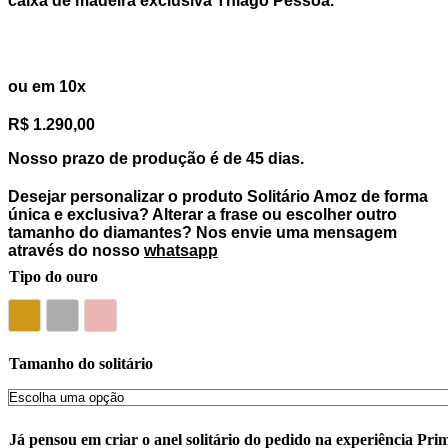
caixa de madeira exclusiva Thiago Pessoa.
R$ 12.900,00
ou em 10x
R$ 1.290,00
Nosso prazo de produção é de 45 dias.
Desejar personalizar o produto
Solitário Amoz
de forma
única e exclusiva? Alterar a frase ou escolher outro
tamanho do diamantes? Nos envie uma mensagem
através do nosso
whatsapp
Tipo do ouro
Ouro amarelo 18k
Ouro branco 18k
Ouro rose 18k
Tamanho do solitário
Já pensou em criar o anel solitário do pedido na experiência Pri