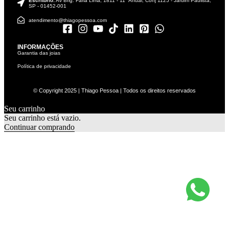
Escritório:
Av Brig. Faria Lima, 1811 - 11° Andar, Conj 1125 - Jardim Paulista,
SP - 01452-001
atendimento@thiagopessoa.com
INFORMAÇÕES
Garantia das joias
Política de privacidade
© Copyright 2025 | Thiago Pessoa | Todos os direitos reservados
Seu carrinho
0
Seu carrinho está vazio.
Continuar comprando