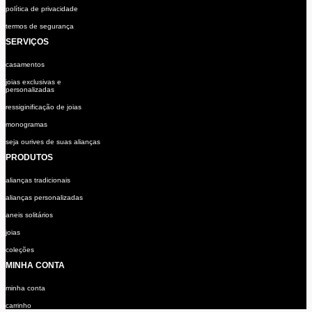
política de privacidade
termos de segurança
SERVIÇOS
casamentos
joias exclusivas e
personalizadas
ressiginificação de joias
monogramas
seja ourives de suas alianças
PRODUTOS
alianças tradicionais
alianças personalizadas
aneis solitários
joias
coleções
MINHA CONTA
minha conta
carrinho