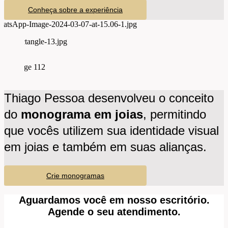
Conheça sobre a experiência
Experiência do primeiro SIM
Thiago Pessoa desenvolveu o conceito
do
monograma em joias
, permitindo
que vocês utilizem sua identidade visual
Anéis de noivado
em joias e também em suas alianças.
Crie monogramas
Aguardamos você em nosso escritório.
Agende o seu atendimento.