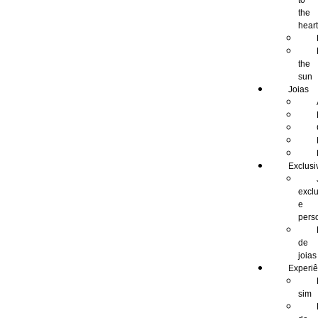
to
the
hear
the
sun
Joias
Exclusi
excl
e
pers
de
joias
Experiê
sim