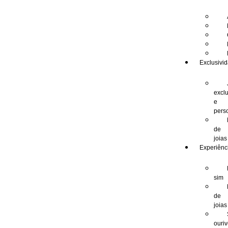
Exclusivi
excl
e
pers
de
joias
Experiênc
sim
de
joias
ouri