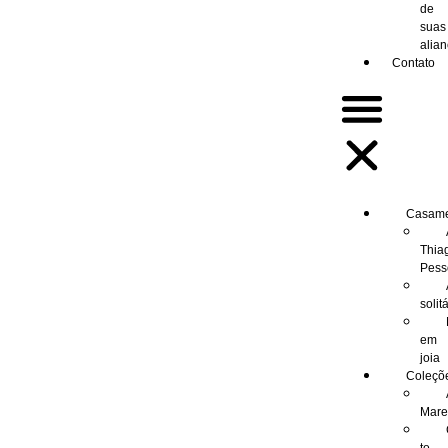
de
suas
alia
Contato
Casam
Thia
Pess
solit
em
joia
Coleçõ
Mar