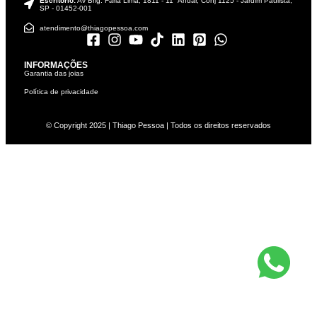
Escritório:
Av Brig. Faria Lima, 1811 - 11° Andar, Conj 1125 - Jardim Paulista,
SP - 01452-001
atendimento@thiagopessoa.com
INFORMAÇÕES
Garantia das joias
Política de privacidade
© Copyright 2025 | Thiago Pessoa | Todos os direitos reservados