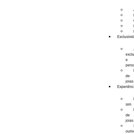
Exclusivi
excl
e
pers
de
joias
Experiênc
sim
de
joias
ouri