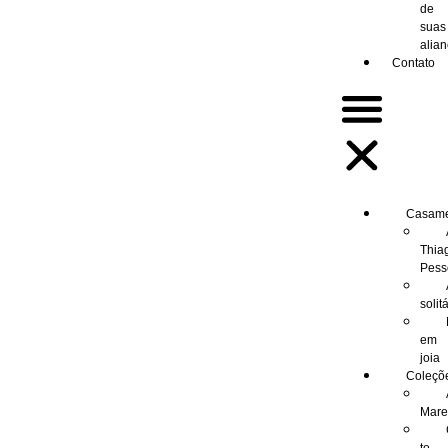
de
suas
alia
Contato
Casam
Thia
Pess
solit
em
joia
Coleçõ
Mar