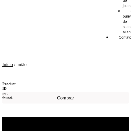
de
joias
ouri
de
suas
alia
Contat
união
Início
/ união
Product
ID
not
Comprar
found.