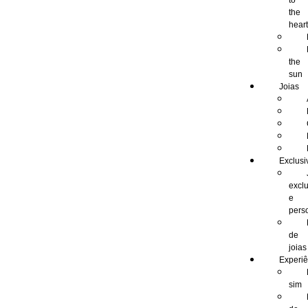
to
the
hear
the
sun
Joias
Exclusi
excl
e
pers
de
joias
Experiê
sim