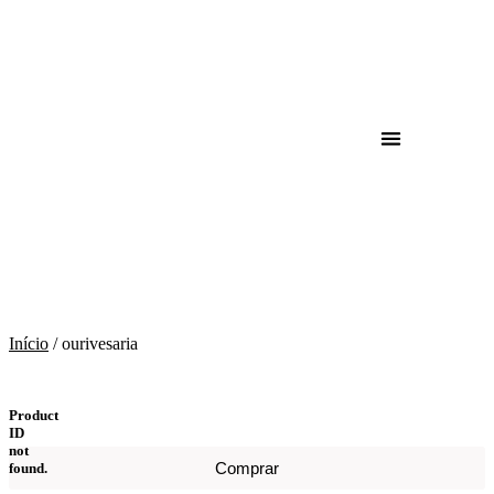
ourivesaria
Início
/ ourivesaria
Product
ID
not
Comprar
found.