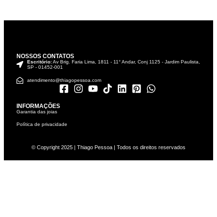
NOSSOS CONTATOS
Escritório:
Av Brig. Faria Lima, 1811 - 11° Andar, Conj 1125 - Jardim Paulista,
SP - 01452-001
atendimento@thiagopessoa.com
INFORMAÇÕES
Garantia das joias
Política de privacidade
© Copyright 2025 | Thiago Pessoa | Todos os direitos reservados