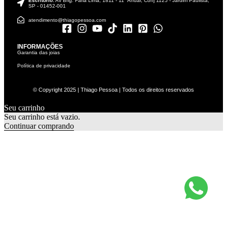
Escritório:
Av Brig. Faria Lima, 1811 - 11° Andar, Conj 1125 - Jardim Paulista,
SP - 01452-001
atendimento@thiagopessoa.com
INFORMAÇÕES
Garantia das joias
Política de privacidade
© Copyright 2025 | Thiago Pessoa | Todos os direitos reservados
Seu carrinho
0
Seu carrinho está vazio.
Continuar comprando