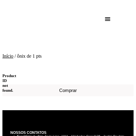
ônix de 1 pts
Início
/ ônix de 1 pts
Product
ID
not
Comprar
found.
NOSSOS CONTATOS