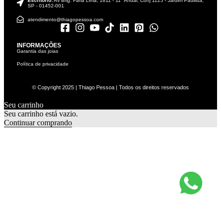
Escritório:
Av Brig. Faria Lima, 1811 - 11° Andar, Conj 1125 - Jardim Paulista,
SP - 01452-001
atendimento@thiagopessoa.com
INFORMAÇÕES
Garantia das joias
Política de privacidade
© Copyright 2025 | Thiago Pessoa | Todos os direitos reservados
Seu carrinho
0
Seu carrinho está vazio.
Continuar comprando