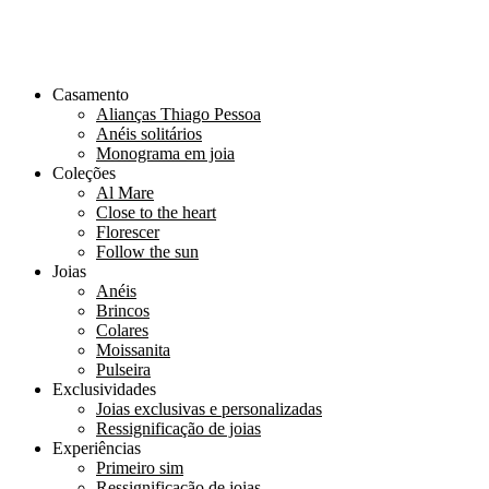
Casamento
Alianças Thiago Pessoa
Anéis solitários
Monograma em joia
Coleções
Al Mare
Close to the heart
Florescer
Follow the sun
Joias
Anéis
Brincos
Colares
Moissanita
Pulseira
Exclusividades
Joias exclusivas e personalizadas
Ressignificação de joias
Experiências
Primeiro sim
Ressignificação de joias