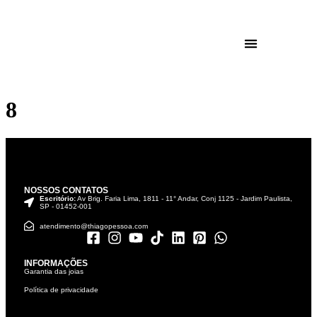
8
NOSSOS CONTATOS
Escritório:
Av Brig. Faria Lima, 1811 - 11° Andar, Conj 1125 - Jardim Paulista,
SP - 01452-001
atendimento@thiagopessoa.com
INFORMAÇÕES
Garantia das joias
Política de privacidade