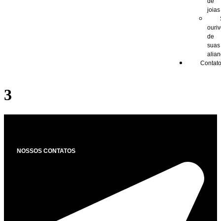
de
joias
ouri
de
suas
alia
Contat
3
NOSSOS CONTATOS