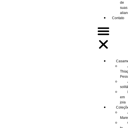
de
suas
alia
Contato
Casam
Thia
Pess
solit
em
joia
Coleçõ
Mar