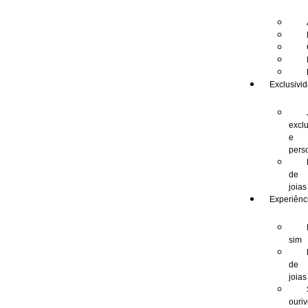
Exclusivi
excl
e
pers
de
joias
Experiênc
sim
de
joias
ouri