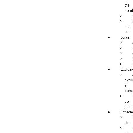
to
the
hear
the
sun
Joias
Exclusi
excl
e
pers
de
joias
Experiê
sim