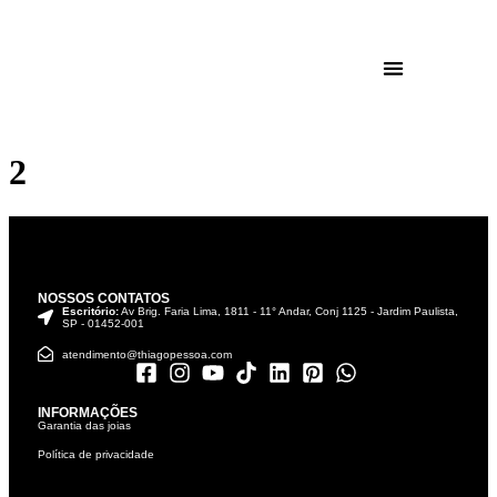
2
NOSSOS CONTATOS
Escritório:
Av Brig. Faria Lima, 1811 - 11° Andar, Conj 1125 - Jardim Paulista,
SP - 01452-001
atendimento@thiagopessoa.com
INFORMAÇÕES
Garantia das joias
Política de privacidade