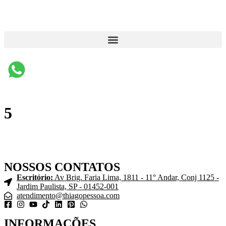
5
NOSSOS CONTATOS
Escritório:
Av Brig. Faria Lima, 1811 - 11° Andar, Conj 1125 -
Jardim Paulista, SP - 01452-001
atendimento@thiagopessoa.com
INFORMAÇÕES