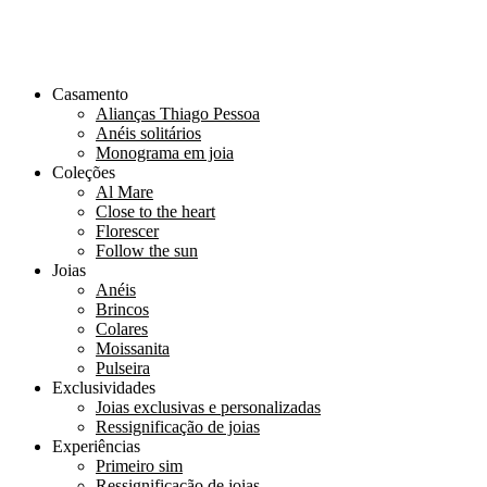
Casamento
Alianças Thiago Pessoa
Anéis solitários
Monograma em joia
Coleções
Al Mare
Close to the heart
Florescer
Follow the sun
Joias
Anéis
Brincos
Colares
Moissanita
Pulseira
Exclusividades
Joias exclusivas e personalizadas
Ressignificação de joias
Experiências
Primeiro sim
Ressignificação de joias