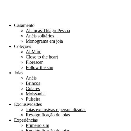
Casamento
Alianças Thiago Pessoa
Anéis solitários
Monograma em joia
Coleções
Al Mare
Close to the heart
Florescer
Follow the sun
Joias
Anéis
Brincos
Colares
Moissanita
Pulseira
Exclusividades
Joias exclusivas e personalizadas
Ressignificação de joias
Experiências
Primeiro sim
Ressignificação de joias