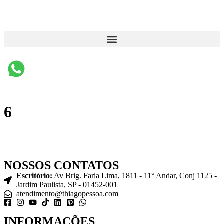
6
NOSSOS CONTATOS
Escritório:
Av Brig. Faria Lima, 1811 - 11° Andar, Conj 1125 -
Jardim Paulista, SP - 01452-001
atendimento@thiagopessoa.com
INFORMAÇÕES