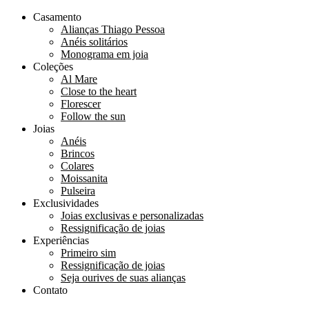
Casamento
Alianças Thiago Pessoa
Anéis solitários
Monograma em joia
Coleções
Al Mare
Close to the heart
Florescer
Follow the sun
Joias
Anéis
Brincos
Colares
Moissanita
Pulseira
Exclusividades
Joias exclusivas e personalizadas
Ressignificação de joias
Experiências
Primeiro sim
Ressignificação de joias
Seja ourives de suas alianças
Contato