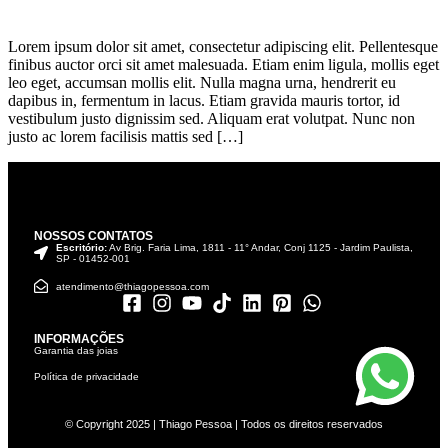
Lorem ipsum dolor sit amet, consectetur adipiscing elit. Pellentesque
finibus auctor orci sit amet malesuada. Etiam enim ligula, mollis eget
leo eget, accumsan mollis elit. Nulla magna urna, hendrerit eu
dapibus in, fermentum in lacus. Etiam gravida mauris tortor, id
vestibulum justo dignissim sed. Aliquam erat volutpat. Nunc non
justo ac lorem facilisis mattis sed […]
NOSSOS CONTATOS
Escritório:
Av Brig. Faria Lima, 1811 - 11° Andar, Conj 1125 - Jardim Paulista,
SP - 01452-001
atendimento@thiagopessoa.com
INFORMAÇÕES
Garantia das joias
Política de privacidade
© Copyright 2025 | Thiago Pessoa | Todos os direitos reservados